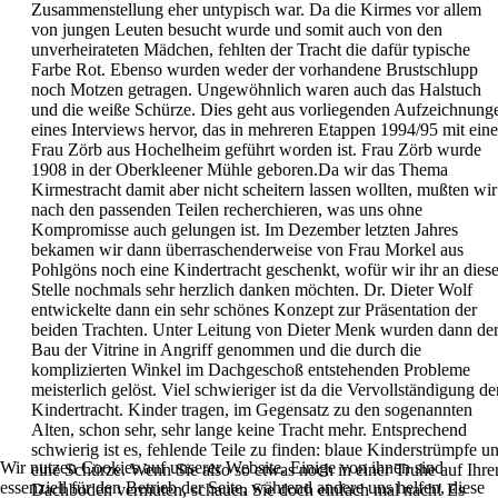
Zusammenstellung eher untypisch war. Da die Kirmes vor allem
von jungen Leuten besucht wurde und somit auch von den
unverheirateten Mädchen, fehlten der Tracht die dafür typische
Farbe Rot. Ebenso wurden weder der vorhandene Brustschlupp
noch Motzen getragen. Ungewöhnlich waren auch das Halstuch
und die weiße Schürze. Dies geht aus vorliegenden Aufzeichnung
eines Interviews hervor, das in mehreren Etappen 1994/95 mit eine
Frau Zörb aus Hochelheim geführt worden ist. Frau Zörb wurde
1908 in der Oberkleener Mühle geboren.Da wir das Thema
Kirmestracht damit aber nicht scheitern lassen wollten, mußten wir
nach den passenden Teilen recherchieren, was uns ohne
Kompromisse auch gelungen ist. Im Dezember letzten Jahres
bekamen wir dann überraschenderweise von Frau Morkel aus
Pohlgöns noch eine Kindertracht geschenkt, wofür wir ihr an diese
Stelle nochmals sehr herzlich danken möchten. Dr. Dieter Wolf
entwickelte dann ein sehr schönes Konzept zur Präsentation der
beiden Trachten. Unter Leitung von Dieter Menk wurden dann de
Bau der Vitrine in Angriff genommen und die durch die
komplizierten Winkel im Dachgeschoß entstehenden Probleme
meisterlich gelöst. Viel schwieriger ist da die Vervollständigung de
Kindertracht. Kinder tragen, im Gegensatz zu den sogenannten
Alten, schon sehr, sehr lange keine Tracht mehr. Entsprechend
schwierig ist es, fehlende Teile zu finden: blaue Kinderstrümpfe u
Wir nutzen Cookies auf unserer Website. Einige von ihnen sind
eine Schürze. Wenn Sie also so etwas noch in einer Truhe auf Ihr
essenziell für den Betrieb der Seite, während andere uns helfen, diese
Dachboden vermuten, schauen Sie doch einfach mal nach! Es